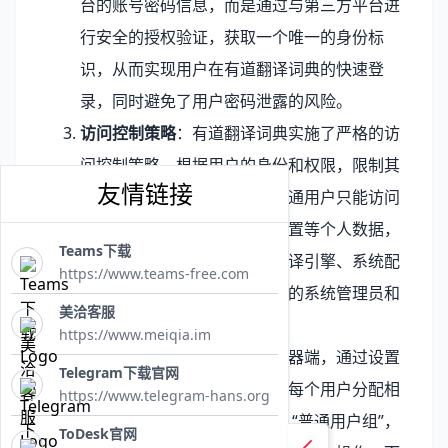
台的账号密码信息，而是通过与第三方平台进
行安全的授权验证，获取一个唯一的身份标
识，从而实现用户在有道翻译词典的快速登
录，同时避免了用户密码泄露的风险。
访问控制策略
：有道翻译词典实施了严格的访
问控制策略，根据用户的身份和权限，限制其
友情链接
对不同功能和数据的访问。普通用户只能访问
自己的翻译历史记录、个人设置等个人数据，
Teams下载
而对于有道翻译词典的核心翻译引擎、系统配
https://www.teams-free.com
置等关键资源，只有经过授权的系统管理员和
美洽客服
特定的技术人员才能访问。
https://www.meiqia.im
例如，在有道翻译词典的服务器端，通过设置
Telegram下载官网
不同的用户角色和权限组，为每个用户分配相
https://www.telegram-hans.org
应的访问权限。普通用户属于 “普通用户组”，
ToDesk官网