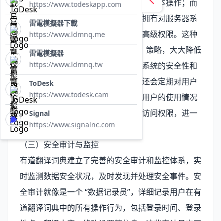
只能执行翻译、查看个人数据等基本操作；而
https://www.todeskapp.com
系统管理员属于 “管理员组”，拥有对服务器系
雷電模擬器下載
统进行配置、管理用户账号等高级权限。这种
https://www.ldmnq.me
基于角色的访问控制（RBAC）策略，大大降低
雷電模擬器
https://www.ldmnq.tw
了未授权访问的风险，确保了系统的安全性和
稳定性。同时，有道翻译词典还会定期对用户
ToDesk
https://www.todesk.cam
的权限进行审查和更新，根据用户的使用情况
和业务需求，及时调整用户的访问权限，进一
Signal
https://www.signalnc.com
步保障数据安全。
（三）安全审计与监控
有道翻译词典建立了完善的安全审计和监控体系，实
时监测数据安全状况，及时发现并处理安全事件。安
全审计就像是一个 “数据记录员”，详细记录用户在有
道翻译词典中的所有操作行为，包括登录时间、登录