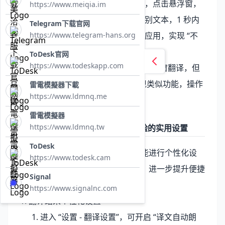
当遇到需要翻译的屏幕文本时，点击悬浮窗，
https://www.meiqia.im
系统会自动截取当前屏幕并识别文本，1 秒内
Telegram下载官网
https://www.telegram-hans.org
显示翻译结果，无需退出当前应用，实现 “不
跳转、一键译”。
ToDesk官网
https://www.todeskapp.com
iOS 系统因权限限制暂不支持悬浮窗翻译，但
可通过 “截图后相册翻译” 实现类似功能，操作
雷電模擬器下載
https://www.ldmnq.me
同样便捷。
雷電模擬器
https://www.ldmnq.tw
三、一键翻译功能优化：提升体验的实用设置
ToDesk
有道翻译移动端支持对一键翻译功能进行个性化设
https://www.todesk.cam
置，用户可根据使用习惯调整参数，进一步提升便捷
Signal
性。以下为核心优化设置：
https://www.signalnc.com
1. 翻译结果个性化设置
进入 “设置 - 翻译设置”，可开启 “译文自动朗