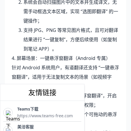
系统会自动扫描图片中的文本并生成译文，无
需手动框选文本区域，实现 “选图即翻译” 的一
键操作；
支持 JPG、PNG 等常见图片格式，且可对翻译
结果进行 “一键复制”，方便后续使用（如复制
到笔记 APP）。
4. 屏幕场景：一键悬浮窗翻译（Android 专属）
针对 Android 系统用户，有道翻译还支持 “一键悬浮
窗翻译”，适用于无法复制文本的场景（如视频字
幕、加密文档）：
友情链接
进入有道翻译 APP “设置 - 悬浮窗翻译”，开启
“悬浮窗权限” 并授予相关系统权限；
Teams下载
返回手机桌面，屏幕会显示一个可拖动的悬浮
https://www.teams-free.com
窗（默认样式为 “Y” 图标）；
美洽客服