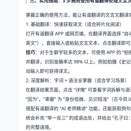
三、实用指南：3 步高效使用有道翻译处理文言
掌握正确的使用方法，能让有道翻译的文言文翻译
1. 基础翻译：快速获取译文（适合碎片化阅读）
打开有道翻译 APP 或网页端，在翻译界面选择 “自
英文”），直接输入或粘贴文言文本，点击翻译即可
技巧
：对于生僻字较多的文本，可使用 APP 的 
并翻译，识别准确率达 98% 以上。例如拍摄《史
动输入即可获得译文。
2. 深度解析：字词 + 语法全掌握（适合学习场景）
在翻译结果页面，点击 “详情” 可查看字词拆解与语法
“因为”，“卑鄙” 为 “身份低微、见识短浅”（古今
搭配有道翻译的 “AI 老师精讲” 功能，还能获取例
统会补充 “举一反三” 的成语出处，并给出 “孔
的完整语境。