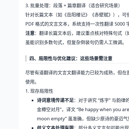
3. 批量处理：段落 + 篇章翻译（适合研究场景）
针对长篇文本（如《岳阳楼记》《赤壁赋》），可使用有
PDF 格式的文言文本，系统支持一次性翻译 500
注意
：翻译长篇文本后，建议重点核对特殊句式（如判断
虽能识别多数句式，但复杂倒装句仍需人工微调。
四、局限性与优化建议：这些场景需注意
尽管有道翻译的文言文翻译能力已较为成熟，但在
使用。
1. 现存局限性
诗词意境传递不足
：对于讲究 “炼字” 与韵
金樽空对月”，译文 “Be happy when you are proud
moon empty” 虽准确，但缺少原诗的豪迈
歧义文本处理有限
：部分多义文言句可能出现