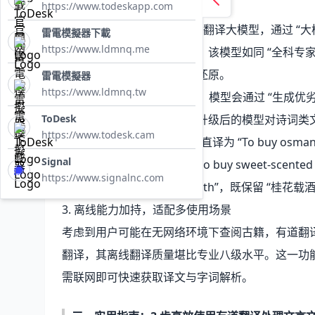
https://www.todeskapp.com
2. 大模型技术突破，提升语境理解
2025 年 3 月升级的有道子曰翻译大模型，通过 “大模
雷電模擬器下載
https://www.ldmnq.me
言文翻译的流畅度与准确性。该模型如同 “全科专家
字词释义、语法分析与语境还原。
雷電模擬器
https://www.ldmnq.tw
在 Online DPO 技术加持下，模型会通过 “生
ToDesk
量的翻译逻辑。测试显示，升级后的模型对诗词类文
https://www.todesk.cam
似，少年游”，旧版翻译仅能直译为 “To buy osmanthus wit
Signal
新版则优化为 “If you want to buy sweet-scented osm
https://www.signalnc.com
the same as the trip in youth”，既保
3. 离线能力加持，适配多使用场景
考虑到用户可能在无网络环境下查阅古籍，有道翻译（
翻译，其离线翻译质量堪比专业八级水平。这一功
需联网即可快速获取译文与字词解析。