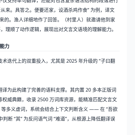
不仅支持单句翻译，还能对包含复杂语法结构的段落进行
所从来。具答之。便要还家，设酒杀鸡作食” 为例，译文
里来的。渔人详细地作了回答。（村里人）就邀请他到家
语，理顺了动作逻辑，展现出对文言文语境的理解能力。
心能力
迭代上的双重投入，尤其是 2025 年升级的 “子曰翻
译为此构建了完善的语料支撑。其内置 20 多本正版词
威典籍，收录 2500 万词库资源，能精准匹配文言文
” 等多义虚词，系统会结合上下文判断含义 —— 在 “吾欲
” 中判断 “其” 为反问语气词 “难道”，从根源上降低翻译误