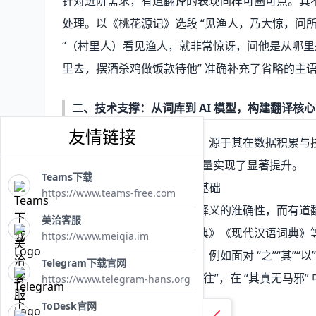
针对进阶需求，有道翻译的表现同样可圈可点。其
处理。以《桃花源记》选段 “见渔人，乃大惊，问
“（村里人）看见渔人，就非常惊讶，问他是从哪
里去，摆酒杀鸡做饭款待他” 准确补充了省略的主
二、技术支撑：从词库到 AI 模型，构建翻译核
友情链接
有道翻译的文言文处理能力，源于其在数据积累与技术
译大模型”，让文言文翻译质量实现了显著提升。
Teams下载
1. 权威词库打底，夯实翻译基础
https://www.teams-free.com
文言文翻译的核心在于字词释义的准确性，而有道翻
美洽客服
典，涵盖《古汉语常用字字典》《现代汉语词典》等权
https://www.meiqia.im
中的实词、虚词及特殊句式。例如面对 “之”“其”“以
Telegram下载官网
之南海” 中识别 “之” 为 “去、往”，在 “其真无马邪
https://www.telegram-hans.org
差。
ToDesk官网