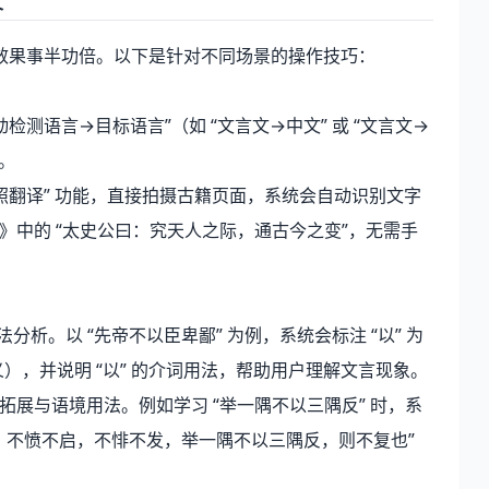
文
效果事半功倍。以下是针对不同场景的操作技巧：
动检测语言→目标语言”（如 “文言文→中文” 或 “文言文→
。
“拍照翻译” 功能，直接拍摄古籍页面，系统会自动识别文字
记》中的 “太史公曰：究天人之际，通古今之变”，无需手
分析。以 “先帝不以臣卑鄙” 为例，系统会标注 “以” 为
异义），并说明 “以” 的介词用法，帮助用户理解文言现象。
句拓展与语境用法。例如学习 “举一隅不以三隅反” 时，系
子曰：不愤不启，不悱不发，举一隅不以三隅反，则不复也”