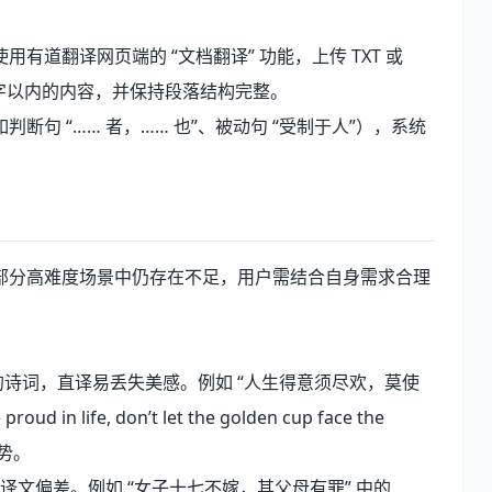
道翻译网页端的 “文档翻译” 功能，上传 TXT 或
0 字以内的内容，并保持段落结构完整。
句 “…… 者，…… 也”、被动句 “受制于人”），系统
部分高难度场景中仍存在不足，用户需结合自身需求合理
律的诗词，直译易丢失美感。例如 “人生得意须尽欢，莫使
 in life, don’t let the golden cup face the
气势。
译文偏差。例如 “女子十七不嫁，其父母有罪” 中的