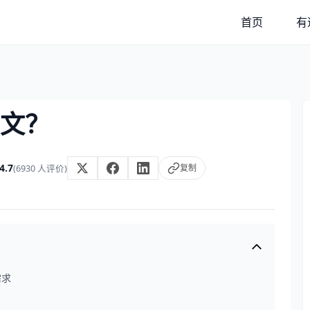
首页
有
文？
4.7
复制
(6930 人评价)
需求